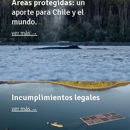
Áreas protegidas:
un
aporte para Chile y el
mundo.
ver más →
Incumplimientos legales
ver más →