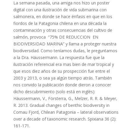
La semana pasada, una amiga nos hizo un poster
digital con una ilustración de vida submarina con
salmonera, en donde se hace énfasis en que en los
fiordos de la Patagonia chilena en una década la
contaminación y otras consecuencias del cultivo de
salmón, provoca “75% DE REDUCCION EN
BIODIVERSIDAD MARINA” y llama a proteger nuestra
biodiversidad. Como teníamos dudas, le preguntamos
a la Dra. Häussermann. La respuesta fue que la
ilustración referencial era mas bien de mar tropical y
que esos diez años de su prospección fue entre el
2003 y 2013, o sea ya algún tiempo atrás. También
nos convido la publicación donde dieron a conocer
dicho descubrimiento (solo está en inglés):
Häussermann, V., Försterra, G., Melzer, R. R. & Meyer,
R. 2013. Gradual changes of benthic biodiversity in
Comau Fjord, Chilean Patagonia – lateral observations
over a decade of taxonomic research. Spixiana 36 (2):
161-171.