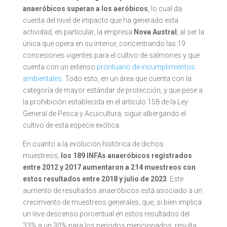
anaeróbicos superan a los aeróbicos
, lo cual da
cuenta del nivel de impacto que ha generado esta
actividad, en particular, la empresa
Nova Austral
, al ser la
única que opera en su interior, concentrando las 19
concesiones vigentes para el cultivo de salmones y que
cuenta con un extenso
prontuario de incumplimientos
ambientales
. Todo esto, en un área que cuenta con la
categoría de mayor estándar de protección, y que pese a
la prohibición establecida en el artículo 158 de la Ley
General de Pesca y Acuicultura, sigue albergando el
cultivo de esta especie exótica.
En cuanto a la evolución histórica de dichos
muestreos,
los 189 INFAs anaeróbicos registrados
entre 2012 y 2017 aumentaron a 214 muestreos con
estos resultados entre 2018 y julio de 2023
. Este
aumento de resultados anaeróbicos está asociado a un
crecimiento de muestreos generales, que, si bien implica
un leve descenso porcentual en estos resultados del
33% a un 30% para los periodos mencionados, resulta