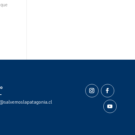
 que
o
@salvemoslapatagonia.cl