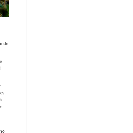
ón de
ne
l
n
res
de
de
omo