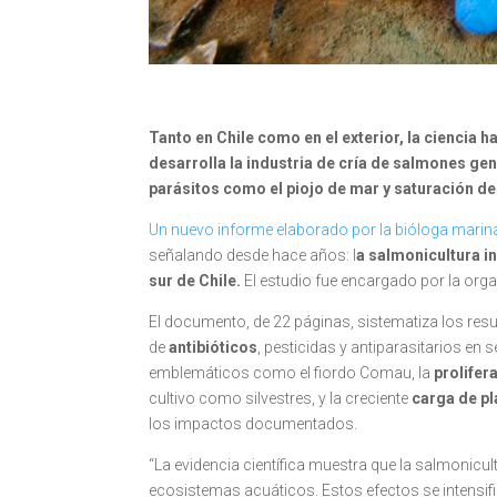
Tanto en Chile como en el exterior, la cienci
desarrolla la industria de cría de salmones ge
parásitos como el piojo de mar y saturación de 
Un nuevo informe elaborado por la bióloga mari
señalando desde hace años: l
a salmonicultura i
sur de Chile.
El estudio fue encargado por la org
El documento, de 22 páginas, sistematiza los res
de
antibióticos
, pesticidas y antiparasitarios en
emblemáticos como el fiordo Comau, la
prolifer
cultivo como silvestres, y la creciente
carga de pl
los impactos documentados.
“La evidencia científica muestra que la salmonicul
ecosistemas acuáticos. Estos efectos se intensif