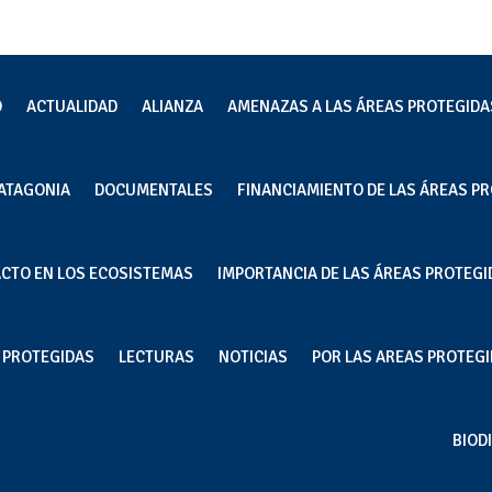
O
ACTUALIDAD
ALIANZA
AMENAZAS A LAS ÁREAS PROTEGIDA
ATAGONIA
DOCUMENTALES
FINANCIAMIENTO DE LAS ÁREAS PR
ordos contaminados con
ACTO EN LOS ECOSISTEMAS
IMPORTANCIA DE LAS ÁREAS PROTEGI
mar y antibióticos: Lo que ha
a en mares donde opera la
S PROTEGIDAS
LECTURAS
NOTICIAS
POR LAS AREAS PROTEGID
BIOD