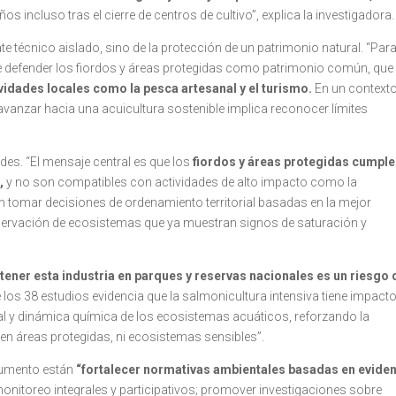
ños incluso tras el cierre de centros de cultivo”, explica la investigadora.
te técnico aislado, sino de la protección de un patrimonio natural. “Para
 de defender los fiordos y áreas protegidas como patrimonio común, que
vidades locales como la pesca artesanal y el turismo.
En un context
, avanzar hacia una acuicultura sostenible implica reconocer límites
ades. “El mensaje central es que los
fiordos y áreas protegidas cumpl
,
y no son compatibles con actividades de alto impacto como la
n tomar decisiones de ordenamiento territorial basadas en la mejor
onservación de ecosistemas que ya muestran signos de saturación y
ener esta industria en parques y reservas nacionales es un riesgo 
e los 38 estudios evidencia que la salmonicultura intensiva tiene impact
ntal y dinámica química de los ecosistemas acuáticos, reforzando la
n áreas protegidas, ni ecosistemas sensibles”.
cumento están
“fortalecer normativas ambientales basadas en evide
nitoreo integrales y participativos; promover investigaciones sobre