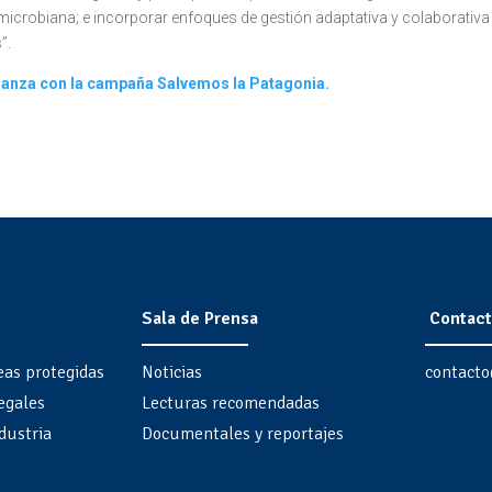
microbiana; e incorporar enfoques de gestión adaptativa y colaborativa
”.
alianza con la campaña Salvemos la Patagonia.
Sala de Prensa
Contact
eas protegidas
Noticias
contacto
egales
Lecturas recomendadas
dustria
Documentales y reportajes