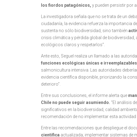
los fiordos patagónicos,
y pueden persistir por a
La investigadora señala que no se trata de un deba
ciudadanía, la evidencia refuerza la importancia
sustenta no sólo biodiversidad, sino también
acti
crisis climática y pérdida global de biodiversidad
ecológicos claros y respetarlos”.
Ante esto, Seguel realiza un llamado a las autorid
funciones ecológicas únicas e irreemplazables
salmonicultura intensiva. Las autoridades debería
evidencia científica disponible, priorizando la c
deterioro”.
Entre sus conclusiones, el informe alerta que
mant
Chile no puede seguir asumiendo.
“El análisis d
significativos en la biodiversidad, calidad ambie
recomendación de no implementar esta actividad e
Entre las recomendaciones que despliegue el do
científica
actualizada; implementar sistemas de mo