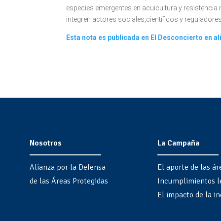
especies emergentes en acuicultura y resistencia 
integren actores sociales,científicos y reguladores
Esta nota es publicada en El Desconcierto en 
Nosotros
La Campaña
Alianza por la Defensa
El aporte de las ár
de las Áreas Protegidas
Incumplimientos l
El impacto de la in