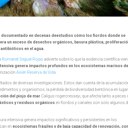
a ha documentado en decenas deestudios cómo los fiordos donde se
nera un exceso de desechos orgánicos, basura plástica, proliferaci
antibióticos en el agua.
na Romanet Seguel-Rojas
advierte sobre lo que la evidencia científica vie
ntensiva genera impactos profundos en los ecosistemas marinos de
anización
Aisén Reserva de Vida
.
ultados de diversas investigaciones. Estos dan cuenta de la acumulació
 sedimentos y organismos, la pérdida de biodiversidad bentónica en luga
ación del piojo de mar
Caligus rogercresseyi, que afecta tanto a peces 
ásticos y residuos orgánicos
en fiordos y canales son solo algunos 
tura intensiva genera impactos significativos y persistentes en los
ican en
ecosistemas frágiles y de baja capacidad de renovación, c