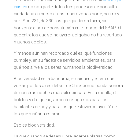
existen
no son parte de los tres procesos de consulta
ciudadana en curso en las macrozonas norte, centro y
sur. Son 231, de 330, los que quedaron fuera, sin
horizonte claro de constitución en el marco del SBAP. O
que entre los que se incluyeron, el gobierno ha recortado
muchos de ellos.
Y menos aún han recordado qué es, qué funciones
cumple y, en su faceta de servicios ambientales, para
qué nos sirve a los seres humanos la biodiversidad.
Biodiversidad es la bandurria, el caiquén y el tero que
vuelan por los aires del sur de Chile, como banda sonora
de nuestras noches más silenciosas. Es la morilla, el
boletus y el digüeñe, alimento e ingresos para los
habitantes de hoy y para los que estuvieron ayer. Y de
los que mañana estarán.
Eso es biodiversidad.
La que cuando se desequilibra, acarrea plagas como