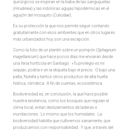
quirúrgicos se inspiran en la baba de las sanguijuelas
(
Hirudinea
) y las indoloras agujas hipodérmicas en el
aguijón del mosquito (
Culicidae
).
Es su protección la que nos permite seguir contando
gratuitamente con esos ambientes que en otros lugares
más urbanizados hoy son una excepción.
Como la foto de un plantín sobre un pompón (
Sphagnum
magellanicum
) que hace pocos días me enviaran desde
una feria hortícola en Santiago. «
Tu privilegio es mi
sequía
«, podría ir en la etiqueta bajo el precio. O bajo una
palta, Nutella y tantos otros productos de alta huella
hídrica, climática. A fin de cuentas, ecosistémica.
Biodiversidad es, en conclusión, la que hace posible
nuestra existencia, como los bosques que regulan el
clima local, evitan deslizamientos de laderas e
inundaciones. Lo mismo que los humedales. La
biodiversidad habilita que cultivemos sanamente, que
produzcamos con responsabilidad. Y que, a través del