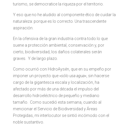
turismo, se democratice la riqueza por el territorio.
Y eso que no he aludido al componente ético de cuidar la
naturaleza: porque es lo correcto. Una trascendente
aspiración.
En la ofensiva de la gran industria contra todo lo que
suene a protección ambiental, conservación y, por
cierto, biodiversidad, los daños colaterales serán
graves. Y de largo plazo.
Como ocurrió con HidroAysén, que en su empeño por
imponer un proyecto que «
sólo usa agua
«, sin hacerse
cargo de la gigantesca escala y localización, ha
afectado por más de una década el impulso del
desarrollo hidroeléctrico de pequeño y mediano
tamaño. Como sucedió esta semana, cuando al
mencionar el Servicio de Biodiversidad y Áreas
Protegidas, mi interlocutor se sintió incómodo con el
noble sustantivo.