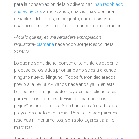
para la conservación de la biodiversidad,
han redoblado
sus esfuerzos
amenazando, una vez más, con una
debacle si definimos, en conjunto, qué ecosistemas
usar, pero también en cuáles actuar con consideración.
«
Aquí lo que hay es una verdadera expropiación
regulatoria
»
clamaba
hace poco Jorge Riesco, de la
SONAMI.
Lo que no se ha dicho, convenientemente, es que en el
proceso de los sitios prioritarios no se está creando
ninguno nuevo. Ninguno. Todos fueron declarados
previo a la Ley SBAP, varios hace años ya. Y en este
tiempo no han significado mayores complicaciones
para vecinos, comités de vivienda, campesinos,
pequeños productores. Sólo han sido afectadas los
proyectos que lo hacen mal. Porque no son parques,
reservas ni monumentos, son sólo lugares para no
maltratar.
Tampoco se ha aclarado que más de un 70 %
de los que