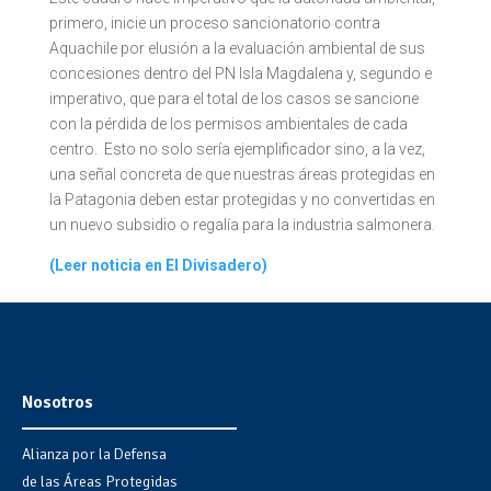
primero, inicie un proceso sancionatorio contra
Aquachile por elusión a la evaluación ambiental de sus
concesiones dentro del PN Isla Magdalena y, segundo e
imperativo, que para el total de los casos se sancione
con la pérdida de los permisos ambientales de cada
centro. Esto no solo sería ejemplificador sino, a la vez,
una señal concreta de que nuestras áreas protegidas en
la Patagonia deben estar protegidas y no convertidas en
un nuevo subsidio o regalía para la industria salmonera.
(Leer noticia en El Divisadero)
Nosotros
Alianza por la Defensa
de las Áreas Protegidas