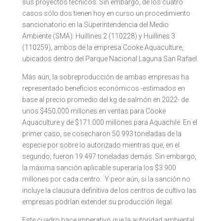
sus proyectos técnicos. Sin embargo, de los cuatro
casos sólo dos tienen hoy en curso un procedimiento
sancionatorio en la Superintendencia del Medio
Ambiente (SMA): Huillines 2 (110228) y Huillines 3
(110259), ambos de la empresa Cooke Aquaculture,
ubicados dentro del Parque Nacional Laguna San Rafael.
Más aún, la sobreproducción de ambas empresas ha
representado beneficios económicos -estimados en
base al precio promedio del kg de salmón en 2022- de
unos $450.000 millones en ventas para Cooke
Aquaculture y de $171.000 millones para Aquachile. En el
primer caso, se cosecharon 50.993 toneladas de la
especie por sobre lo autorizado mientras que, en el
segundo, fueron 19.497 toneladas demás. Sin embargo,
la máxima sanción aplicable superaría los $3.900
millones por cada centro. Y peor aún, si la sanción no
incluye la clausura definitiva de los centros de cultivo las
empresas podrían extender su producción ilegal.
Este cuadro hace imperativo que la autoridad ambiental,