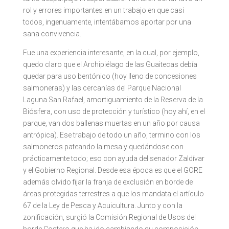
rol y errores importantes en un trabajo en que casi
todos, ingenuamente, intentábamos aportar por una
sana convivencia.
Fue una experiencia interesante, en la cual, por ejemplo,
quedo claro que el Archipiélago de las Guaitecas debía
quedar para uso bentónico (hoy lleno de concesiones
salmoneras) y las cercanías del Parque Nacional
Laguna San Rafael, amortiguamiento de la Reserva de la
Biósfera, con uso de protección y turístico (hoy ahí, en el
parque, van dos ballenas muertas en un año por causa
antrópica). Ese trabajo de todo un año, termino con los
salmoneros pateando la mesa y quedándose con
prácticamente todo; eso con ayuda del senador Zaldívar
y el Gobierno Regional. Desde esa época es que el GORE
además olvido fijar la franja de exclusión en borde de
áreas protegidas terrestres a que los mandata el artículo
67 de la Ley de Pesca y Acuicultura. Junto y con la
zonificación, surgió la Comisión Regional de Usos del
borde Costero que ha ido cambiando su composición,