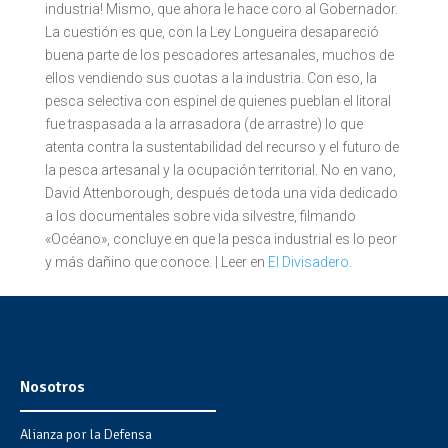
industria! Mismo, que ahora le hace coro al Gobernador.
La cuestión es que, con la Ley Longueira desapareció
buena parte de los pescadores artesanales, muchos de
ellos vendiendo sus cuotas a la industria. Con eso, la
pesca selectiva con espinel de quienes pueblan el litoral
fue traspasada a la arrasadora (de arrastre) lo que
atenta contra la sustentabilidad del recurso y el futuro de
la pesca artesanal y la ocupación territorial. No en vano,
David Attenborough, después de toda una vida dedicado
a los documentales sobre vida silvestre, filmando
«Océano», concluye en que la pesca industrial es lo peor
y más dañino que conoce. | Leer en
El Divisadero.
Nosotros
Alianza por la Defensa