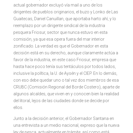
actual gobernador excluyó vía mail a uno de los
dirigentes de pueblos originarios, el buzo y Lonko de Las
Guaitecas, Daniel Canuillan, que aportaba harto ahí, y lo
reemplazo por un dirigente sindical de la industria
pesquera Friosur, sector que nunca estuvo en esta
comisión, ya que esa opera fuera del mar interior
zonificado. La verdad es que el Gobernador en esta
decisión está en su derecho, aunque claramente actúa a
favor de la industria, en este caso Friosur, empresa que
hasta hace poco tenía sus tentáculos por todos lados,
inclusive la política, la U. de Aysén y el CIEP. En lo demás,
con eso debe quedar uno o tal vez dos miembros de esa
CRUBC (Comisión Regional del Borde Costero), aparte de
algunos alcaldes, que viven en y conocen bien la realidad
del litoral, lejos de las ciudades donde se decide por
ellos.
Junto a la decisión anterior, el Gobernador Santana en
una entrevista a un medio nacional, expreso que la nueva
ley de pesca, actualmente en trámite, así como está,