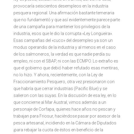
provocaría seiscientos desempleos en la industria
pesquera regional. Una afirmación bastante temeraria
que no fundamentó y que así evidentemente parece parte
de una campaña para mantener los privilegios de la
industria, esos que le dio la corrupta «Ley Longueira».
Esas campañas del «cuco» del desempleo ya son un
modus operandis de la industria y al menos en el caso
de los salmoneros, la verdad es que nadie perdía su
empleo, ni con el SBAP, ni con las ECMPO. Lo extraño es
que el gobierno que debió haber refutado esas mentiras,
no lo hizo. Y ahora, recientemente, con la Ley de
Fraccionamiento Pesquero, otra vez presionaron con
que habría que cerrar industrias (Pacific Blue) y se
salieron con las suyas. En la discusión de esa ley, en lo
que concierne al Mar Austral, vimos además a un
personaje de Corfapa, quienes hace años no pescan y
trabajan para Friosur, haciéndose pasar por asesor de la
pesca artesanal, incidiendo en la Cámara de Diputados
¡para rebajar la cuota de éstos en beneficio de la