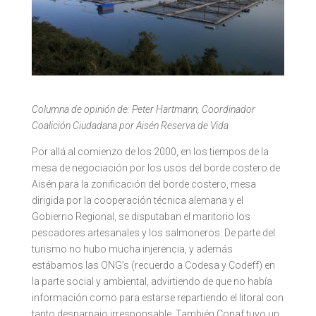
Columna de opinión de: Peter Hartmann, Coordinador
Coalición Ciudadana por Aisén Reserva de Vida
Por allá al comienzo de los 2000, en los tiempos de la
mesa de negociación por los usos del borde costero de
Aisén para la zonificación del borde costero, mesa
dirigida por la cooperación técnica alemana y el
Gobierno Regional, se disputaban el maritorio los
pescadores artesanales y los salmoneros. De parte del
turismo no hubo mucha injerencia, y además
estábamos las ONG’s (recuerdo a Codesa y Codeff) en
la parte social y ambiental, advirtiendo de que no había
información como para estarse repartiendo el litoral con
tanto desparpajo irresponsable. También Conaf tuvo un