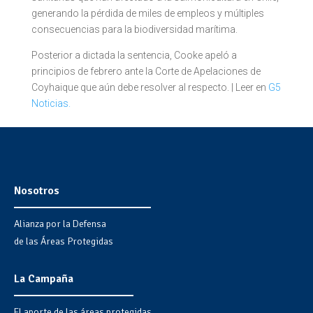
generando la pérdida de miles de empleos y múltiples
consecuencias para la biodiversidad marítima.
Posterior a dictada la sentencia, Cooke apeló a
principios de febrero ante la Corte de Apelaciones de
Coyhaique que aún debe resolver al respecto. | Leer en
G5
Noticias.
Nosotros
Alianza por la Defensa
de las Áreas Protegidas
La Campaña
El aporte de las áreas protegidas