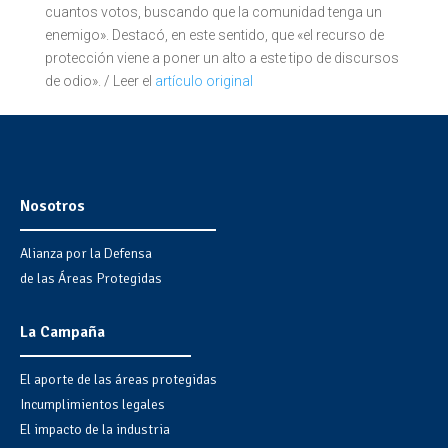
cuantos votos, buscando que la comunidad tenga un
enemigo». Destacó, en este sentido, que «el recurso de
protección viene a poner un alto a este tipo de discursos
de odio». / Leer el
artículo original
Nosotros
Alianza por la Defensa
de las Áreas Protegidas
La Campaña
El aporte de las áreas protegidas
Incumplimientos legales
El impacto de la industria