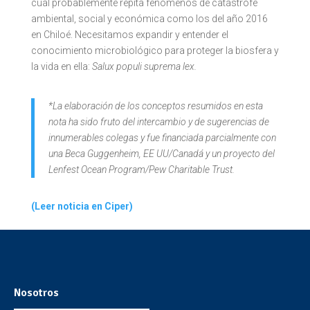
cual probablemente repita fenómenos de catástrofe
ambiental, social y económica como los del año 2016
en Chiloé. Necesitamos expandir y entender el
conocimiento microbiológico para proteger la biosfera y
la vida en ella:
Salux populi suprema lex.
*La elaboración de los conceptos resumidos en esta
nota ha sido fruto del intercambio y de sugerencias de
innumerables colegas y fue financiada parcialmente con
una Beca Guggenheim, EE UU/Canadá y un proyecto del
Lenfest Ocean Program/Pew Charitable Trust.
(Leer noticia en Ciper)
Nosotros