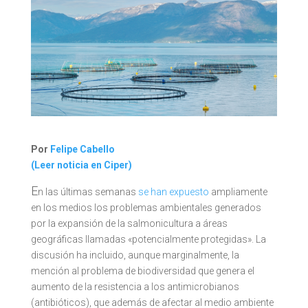
Por
Felipe Cabello
(Leer noticia en Ciper)
E
n las últimas semanas
se han expuesto
ampliamente
en los medios los problemas ambientales generados
por la expansión de la salmonicultura a áreas
geográficas llamadas «potencialmente protegidas». La
discusión ha incluido, aunque marginalmente, la
mención al problema de biodiversidad que genera el
aumento de la resistencia a los antimicrobianos
(antibióticos), que además de afectar al medio ambiente