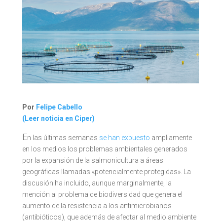
Por
Felipe Cabello
(Leer noticia en Ciper)
E
n las últimas semanas
se han expuesto
ampliamente
en los medios los problemas ambientales generados
por la expansión de la salmonicultura a áreas
geográficas llamadas «potencialmente protegidas». La
discusión ha incluido, aunque marginalmente, la
mención al problema de biodiversidad que genera el
aumento de la resistencia a los antimicrobianos
(antibióticos), que además de afectar al medio ambiente