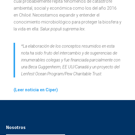
cual probablemente repita fenómenos de catástrofe
ambiental, social y económica como los del año 2016
en Chiloé. Necesitamos expandir y entender el
conocimiento microbiológico para proteger la biosfera y
la vida en ella:
Salux populi suprema lex.
*La elaboración de los conceptos resumidos en esta
nota ha sido fruto del intercambio y de sugerencias de
innumerables colegas y fue financiada parcialmente con
una Beca Guggenheim, EE UU/Canadá y un proyecto del
Lenfest Ocean Program/Pew Charitable Trust.
(Leer noticia en Ciper)
Nosotros