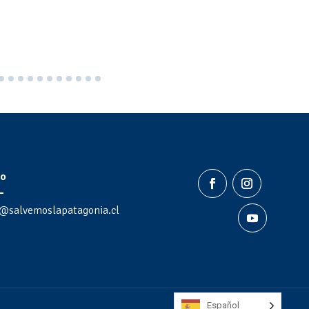
o
@salvemoslapatagonia.cl
Español