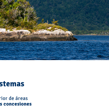
istemas
rior de áreas
as concesiones