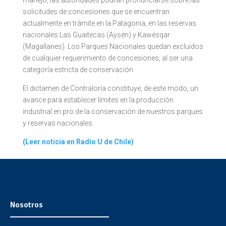
solicitudes de concesiones que se encuentran
actualmente en trámite en la Patagonia, en las reservas
nacionales Las Guaitecas (Aysén) y Kawésqar
(Magallanes). Los Parques Nacionales quedan excluidos
de cualquier requerimiento de concesiones, al ser una
categoría estricta de conservación.
El dictamen de Contraloría constituye, de este modo, un
avance para establecer límites en la producción
industrial en pro de la conservación de nuestros parques
y reservas nacionales.
(Leer noticia en Radio U de Chile)
Nosotros