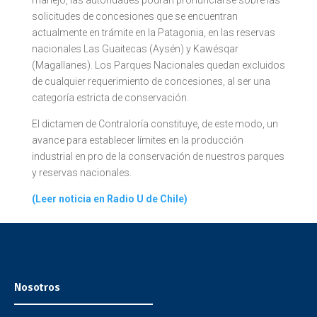
solicitudes de concesiones que se encuentran
actualmente en trámite en la Patagonia, en las reservas
nacionales Las Guaitecas (Aysén) y Kawésqar
(Magallanes). Los Parques Nacionales quedan excluidos
de cualquier requerimiento de concesiones, al ser una
categoría estricta de conservación.
El dictamen de Contraloría constituye, de este modo, un
avance para establecer límites en la producción
industrial en pro de la conservación de nuestros parques
y reservas nacionales.
(Leer noticia en Radio U de Chile)
Nosotros