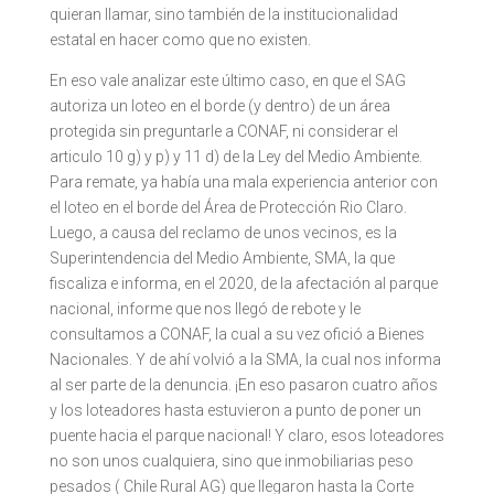
quieran llamar, sino también de la institucionalidad
estatal en hacer como que no existen.
En eso vale analizar este último caso, en que el SAG
autoriza un loteo en el borde (y dentro) de un área
protegida sin preguntarle a CONAF, ni considerar el
articulo 10 g) y p) y 11 d) de la Ley del Medio Ambiente.
Para remate, ya había una mala experiencia anterior con
el loteo en el borde del Área de Protección Rio Claro.
Luego, a causa del reclamo de unos vecinos, es la
Superintendencia del Medio Ambiente, SMA, la que
fiscaliza e informa, en el 2020, de la afectación al parque
nacional, informe que nos llegó de rebote y le
consultamos a CONAF, la cual a su vez ofició a Bienes
Nacionales. Y de ahí volvió a la SMA, la cual nos informa
al ser parte de la denuncia. ¡En eso pasaron cuatro años
y los loteadores hasta estuvieron a punto de poner un
puente hacia el parque nacional! Y claro, esos loteadores
no son unos cualquiera, sino que inmobiliarias peso
pesados ( Chile Rural AG) que llegaron hasta la Corte