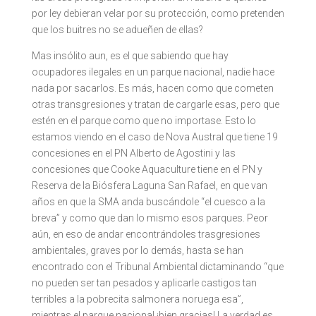
por ley debieran velar por su protección, como pretenden
que los buitres no se adueñen de ellas?
Mas insólito aun, es el que sabiendo que hay
ocupadores ilegales en un parque nacional, nadie hace
nada por sacarlos. Es más, hacen como que cometen
otras transgresiones y tratan de cargarle esas, pero que
estén en el parque como que no importase. Esto lo
estamos viendo en el caso de Nova Austral que tiene 19
concesiones en el PN Alberto de Agostini y las
concesiones que Cooke Aquaculture tiene en el PN y
Reserva de la Biósfera Laguna San Rafael, en que van
años en que la SMA anda buscándole “el cuesco a la
breva” y como que dan lo mismo esos parques. Peor
aún, en eso de andar encontrándoles trasgresiones
ambientales, graves por lo demás, hasta se han
encontrado con el Tribunal Ambiental dictaminando “que
no pueden ser tan pesados y aplicarle castigos tan
terribles a la pobrecita salmonera noruega esa”,
mientras el parque nacional ¡bien gracias! La verdad es