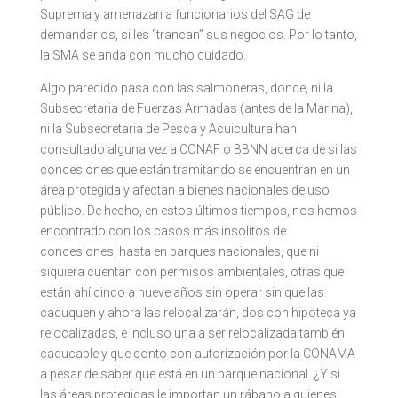
Suprema y amenazan a funcionarios del SAG de
demandarlos, si les “trancan” sus negocios. Por lo tanto,
la SMA se anda con mucho cuidado.
Algo parecido pasa con las salmoneras, donde, ni la
Subsecretaria de Fuerzas Armadas (antes de la Marina),
ni la Subsecretaria de Pesca y Acuicultura han
consultado alguna vez a CONAF o BBNN acerca de si las
concesiones que están tramitando se encuentran en un
área protegida y afectan a bienes nacionales de uso
público. De hecho, en estos últimos tiempos, nos hemos
encontrado con los casos más insólitos de
concesiones, hasta en parques nacionales, que ni
siquiera cuentan con permisos ambientales, otras que
están ahí cinco a nueve años sin operar sin que las
caduquen y ahora las relocalizarán, dos con hipoteca ya
relocalizadas, e incluso una a ser relocalizada también
caducable y que conto con autorización por la CONAMA
a pesar de saber que está en un parque nacional. ¿Y si
las áreas protegidas le importan un rábano a quienes