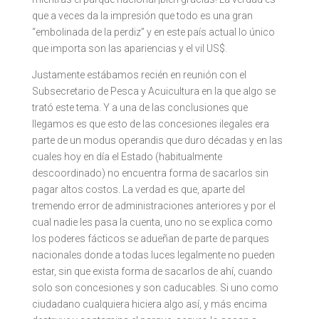
que a veces da la impresión que todo es una gran
“embolinada de la perdiz” y en este país actual lo único
que importa son las apariencias y el vil US$.
Justamente estábamos recién en reunión con el
Subsecretario de Pesca y Acuicultura en la que algo se
trató este tema. Y a una de las conclusiones que
llegamos es que esto de las concesiones ilegales era
parte de un modus operandis que duro décadas y en las
cuales hoy en día el Estado (habitualmente
descoordinado) no encuentra forma de sacarlos sin
pagar altos costos. La verdad es que, aparte del
tremendo error de administraciones anteriores y por el
cual nadie les pasa la cuenta, uno no se explica como
los poderes fácticos se adueñan de parte de parques
nacionales donde a todas luces legalmente no pueden
estar, sin que exista forma de sacarlos de ahí, cuando
solo son concesiones y son caducables. Si uno como
ciudadano cualquiera hiciera algo así, y más encima