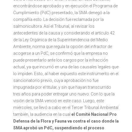
encontrándose aprobado y en ejecución el Programa de
Cumplimiento (PdC) presentado, la SMA denegó a la
compañía esto. La decisión fue reclamada por la
salmonicultora. Así el Tribunal, al revisar los
antecedentes de la causa y considerando el artículo 42
de la Ley Orgánica de la Superintendencia del Medio
Ambiente, norma que regula la opción del infractor de
acogerse a un PdC, se confirmó que la empresa no
puede presentarlo ante los cargos por la infracción
actual, ya que incurrió en una de las causales legales que
lo impiden. Esto, al haber expuesto este instrumento en el
sancionatorio previo, cuya aprobación no fue
impugnada por el titular, y sin que hayan transcurrido
tres años para poder entregar uno nuevo. Con lo que la
visión de la SMA venció en este caso. Luego, este
miércoles, se llevó a cabo en el Tercer Tribunal Ambiental
también, la audiencia en la cual
el Comité Nacional Pro
Defensa de la Flora y Fauna va contra el caso donde la
SMA aprobó un PdC, suspendiendo el proceso