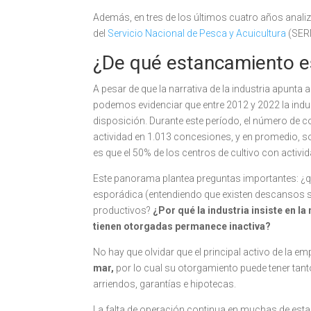
Además, en tres de los últimos cuatro años anali
del
Servicio Nacional de Pesca y Acuicultura
(SER
¿De qué estancamiento 
A pesar de que la narrativa de la industria apunta
podemos evidenciar que entre 2012 y 2022 la indus
disposición. Durante este período, el número de co
actividad en 1.013 concesiones, y en promedio, s
es que el 50% de los centros de cultivo con activ
Este panorama plantea preguntas importantes: ¿
esporádica (entendiendo que existen descansos sa
productivos?
¿Por qué la industria insiste en l
tienen otorgadas permanece inactiva?
No hay que olvidar que el principal activo de la 
mar,
por lo cual su otorgamiento puede tener tant
arriendos, garantías e hipotecas.
La falta de operación continua en muchas de est