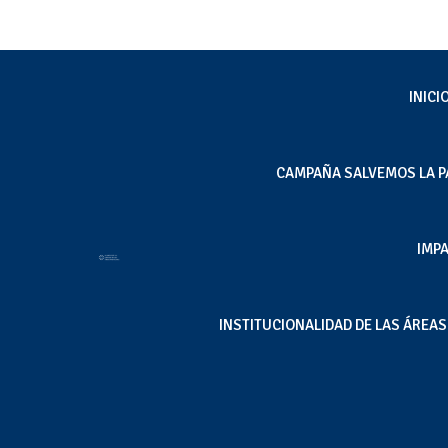
INICI
CAMPAÑA SALVEMOS LA P
[Bío Bío] ¿Estancamie
IMP
Las cifras muestran o
Nov 12, 2024
|
Incumplimientos legales
,
Opinión
INSTITUCIONALIDAD DE LAS ÁREA