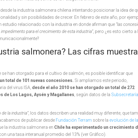
de la industria salmonera chilena intentando posicionar la idea de qu
cionalidad y sin posibilidades de crecer. En febrero de este año, por ejemp
 un estudio relacionado con la industria en donde afirman que
“las conces
n impedimento para el crecimiento de esta industria”
, pero ¿es esto cierto a 
comunicacionalmente?
ustria salmonera? Las cifras muestr
e han otorgado para el cultivo de salmón, es posible identificar que
un total de 101 nuevas concesiones.
Si ampliamos este periodo,
ia del virus ISA,
desde el año 2010 se han otorgado un total de 272
s de Los Lagos, Aysén y Magallanes
, según datos de la
Subsecretaría
de la industria”
, los datos describen una realidad muy diferente, que ta
ue acabamos de publicar desde
Fundación Terram
sobre la
evolución de l
ue la industria salmonera en
Chile ha experimentado un crecimiento d
 con una tasa interanual promedio del 13% (ver Gráfico).