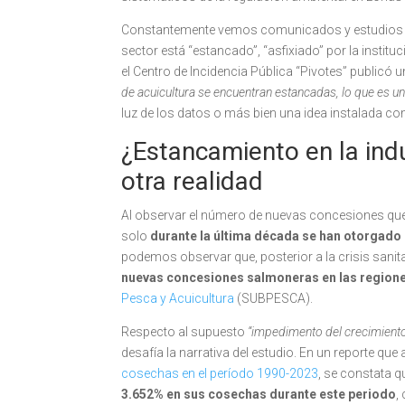
Constantemente vemos comunicados y estudios des
sector está “estancado”, “asfixiado” por la institu
el Centro de Incidencia Pública “Pivotes” publicó
de acuicultura se encuentran estancadas, lo que es u
luz de los datos o más bien una idea instalada 
¿Estancamiento en la ind
otra realidad
Al observar el número de nuevas concesiones que s
solo
durante la última década se han otorgado 
podemos observar que, posterior a la crisis sanitar
nuevas concesiones salmoneras en las regione
Pesca y Acuicultura
(SUBPESCA).
Respecto al supuesto
“impedimento del crecimiento 
desafía la narrativa del estudio. En un reporte q
cosechas en el período 1990-2023
, se constata q
3.652% en sus cosechas durante este periodo
,