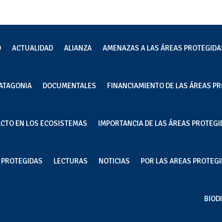
O
ACTUALIDAD
ALIANZA
AMENAZAS A LAS ÁREAS PROTEGIDA
ATAGONIA
DOCUMENTALES
FINANCIAMIENTO DE LAS ÁREAS PR
nto en la industria salmonera?
ACTO EN LOS ECOSISTEMAS
IMPORTANCIA DE LAS ÁREAS PROTEGI
tra realidad
S PROTEGIDAS
LECTURAS
NOTICIAS
POR LAS AREAS PROTEGID
BIOD