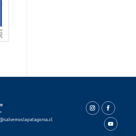
o
@salvemoslapatagonia.cl