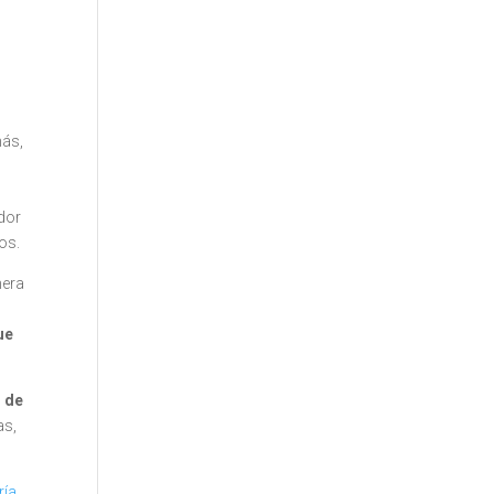
más,
ador
os.
nera
ue
n de
as,
ría