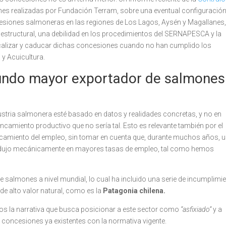
ones realizadas por Fundación Terram, sobre una eventual configuració
esiones salmoneras en las regiones de Los Lagos, Aysén y Magallanes,
estructural,
una debilidad en los procedimientos del SERNAPESCA y la
calizar y caducar dichas concesiones cuando no han cumplido los
 y Acuicultura.
gundo mayor exportador de salmones
ustria salmonera esté basado en datos y realidades concretas, y no en
camiento productivo que no sería tal. Esto es relevante también por el
ancamiento del empleo, sin tomar en cuenta que, durante muchos años, 
adujo mecánicamente en mayores tasas de empleo, tal como hemos
 salmones a nivel mundial, lo cual ha incluido una serie de incumplimi
de alto valor natural, como es la
Patagonia chilena.
tos la narrativa que busca posicionar a este sector como
“asfixiado”
y a
s concesiones ya existentes con la normativa vigente.