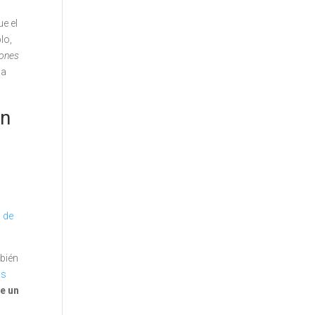
e el
lo,
iones
la
an
 de
mbién
as
e un