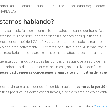
zados, las cosechas han superado el millón de toneladas, según datos
NAPESCA).
estamos hablando?
 a una supuesta falta de crecimiento, los datos indican lo contrario. Ade
tria ha utilizado solo una fracción de las concesiones que tiene a su
ncesiones pasó de 1.279 a 1.379, pero de este total solo se registró
olo operaron activamente 353 centros de cultivo al año. Aún más revel
idad reportada solo operaron en tres o menos años de los once analizad
qué está ocurriendo con todas las concesiones que operan solo de ma
nitarios coordinados) o que, simplemente, no se utilizan con fines
a necesidad de nuevas concesiones si una parte significativa de las q
empresa salmonera es la concesión del bien nacional,
como es la porció
o fines productivos como especulativos, al ser la misma objeto de vent
as concesiones no es un tema menor. Un informe reciente de la
Contralo