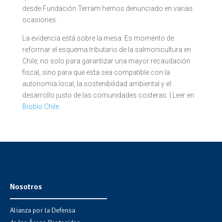
desde Fundación Terram hemos denunciado en varias
ocasiones.
La evidencia está sobre la mesa. Es momento de
reformar el esquema tributario de la salmonicultura en
Chile, no solo para garantizar una mayor recaudación
fiscal, sino para que esta sea compatible con la
autonomía local, la sostenibilidad ambiental y el
desarrollo justo de las comunidades costeras. | Leer en
Biobio Chile.
Nosotros
Alianza por la Defensa