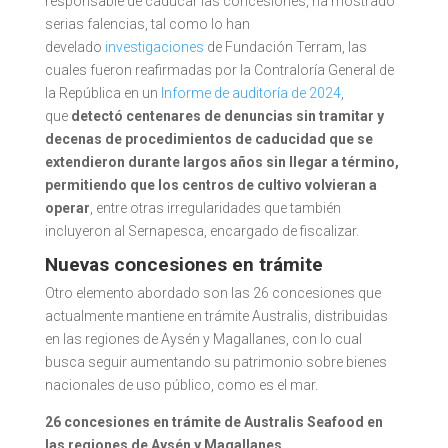
responsable de caducar las concesiones, ha mostrado
serias falencias, tal como lo han
develado
investigaciones
de Fundación Terram, las
cuales fueron reafirmadas por la Contraloría General de
la República en un
Informe de auditoría de 2024
,
que
detectó centenares de denuncias sin tramitar y
decenas de procedimientos de caducidad que se
extendieron durante largos años sin llegar a término,
permitiendo que los centros de cultivo volvieran a
operar
, entre otras irregularidades que también
incluyeron al Sernapesca, encargado de fiscalizar.
Nuevas concesiones en trámite
Otro elemento abordado son las 26 concesiones que
actualmente mantiene en trámite Australis, distribuidas
en las regiones de Aysén y Magallanes, con lo cual
busca seguir aumentando su patrimonio sobre bienes
nacionales de uso público, como es el mar.
26 concesiones en trámite de Australis Seafood en
las regiones de Aysén y Magallanes