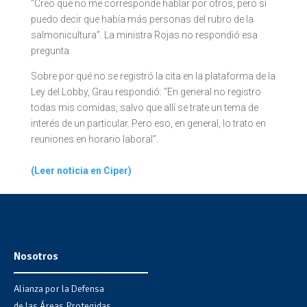
“Creo que no me corresponde hablar por otros, pero sí
puedo decir que había más personas del rubro de la
salmonicultura”. La ministra Rojas no respondió esa
pregunta.
Sobre por qué no se registró la cita en la plataforma de la
Ley del Lobby, Grau respondió: “En general no registro
todas mis comidas, salvo que allí se trate un tema de
interés de un particular. Pero eso, en general, lo trato en
reuniones en horario laboral”.
(Leer noticia en Ciper)
Nosotros
Alianza por la Defensa
de las Áreas Protegidas