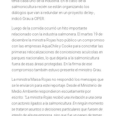
tenía cada uno de la industria. En el caso de la
salmonicultura recién se están organizando los
diálogos que van a redundar en un proyecto de ley-,
indicó Grau a CIPER.
Luego de la comida ocurrió un hito importante
relacionado con la industria salmonera. El martes 19 de
diciembre la ministra Rojas hizo público un compromiso
con las empresas AquaChile y Cooke para concretar las
primeras relocalizaciones de concesiones acuícolas en
parques nacionales, lo que dejaría a la salmonicultura
fuera de esas áreas protegidas. En la firma de ese
compromiso también estuvo presente el ministro Grau.
La ministra Maisa Rojas no respondió los mensajes que
se le enviaron para este reportaje. Desde el Ministerio de
Medio Ambiente respondieron escuetamente por
escrito:
“La ministra Rojas recibió una invitación a una cena
con actores ligados a la salmonicultura. En ningún momento
se trataron asuntos o decisiones particulares que fuesen de
interés de alguna empresa, sino que fue un paneo de temas