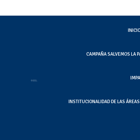
INICI
CAMPAÑA SALVEMOS LA P
[Diario Sostenible] O
IMP
publican informe sob
reconocida salmoner
INSTITUCIONALIDAD DE LAS ÁREA
Oct 21, 2025
|
Inicio
,
Noticias