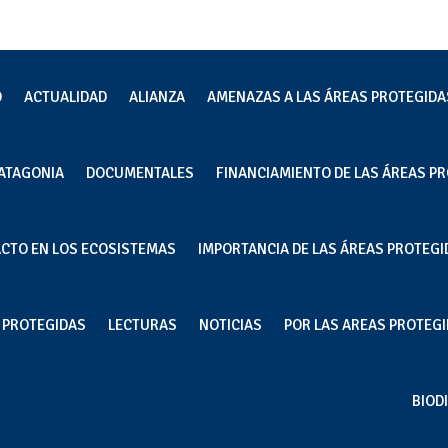
O
ACTUALIDAD
ALIANZA
AMENAZAS A LAS ÁREAS PROTEGIDA
ATAGONIA
DOCUMENTALES
FINANCIAMIENTO DE LAS ÁREAS PR
NG’s de Estados Unidos y Chile
ACTO EN LOS ECOSISTEMAS
IMPORTANCIA DE LAS ÁREAS PROTEGI
re impacto ambiental de
a
S PROTEGIDAS
LECTURAS
NOTICIAS
POR LAS AREAS PROTEGID
BIOD