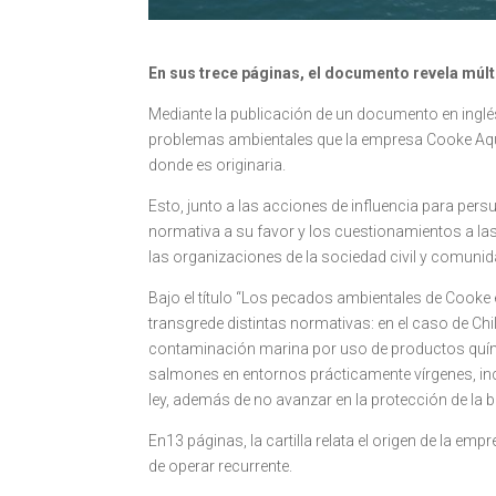
En sus trece páginas, el documento revela múl
Mediante la publicación de un documento en inglé
problemas ambientales que la empresa Cooke Aqu
donde es originaria.
Esto, junto a las acciones de influencia para per
normativa a su favor y los cuestionamientos a las
las organizaciones de la sociedad civil y comuni
Bajo el título “Los pecados ambientales de Cook
transgrede distintas normativas: en el caso de Chi
contaminación marina por uso de productos quím
salmones en entornos prácticamente vírgenes, inc
ley, además de no avanzar en la protección de la b
En13 páginas, la cartilla relata el origen de la e
de operar recurrente.