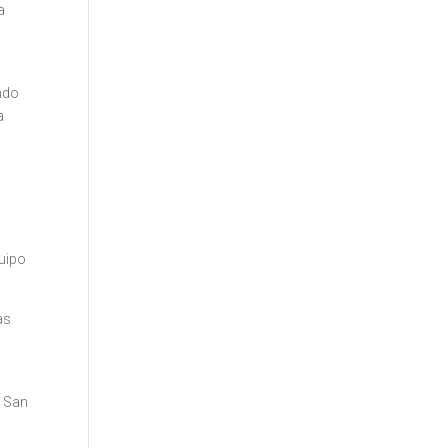
a
endo
a
quipo
as
a San