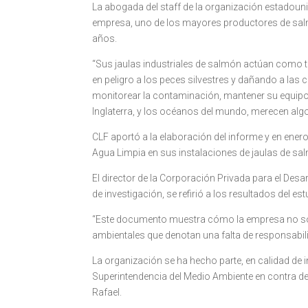
La abogada del staff de la organización estadoun
empresa, uno de los mayores productores de sal
años.
“Sus jaulas industriales de salmón actúan como t
en peligro a los peces silvestres y dañando a la
monitorear la contaminación, mantener su equipo
Inglaterra, y los océanos del mundo, merecen algo
CLF aportó a la elaboración del informe y en ener
Agua Limpia en sus instalaciones de jaulas de sa
El director de la Corporación Privada para el Desa
de investigación, se refirió a los resultados del est
“Este documento muestra cómo la empresa no sólo 
ambientales que denotan una falta de responsabil
La organización se ha hecho parte, en calidad de 
Superintendencia del Medio Ambiente en contra d
Rafael.