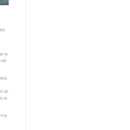
les
ar la
o de
resa
es de
n la
orma