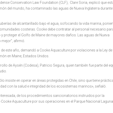
idense Conservation Law Foundation (CLF), Clare Soria, explicó que est
món del mundo, ha contaminado las aguas de Nueva Inglaterra durante
uberías de alcantarillado bajo el agua, sofocando la vida marina, poni
s comunidades costeras. Cooke debe contratar al personal necesario par
 y proteger el Golfo de Maine de mayores daños. Las aguas de Nueva
 mejor”, afirmó.
o de este año, demandó a Cooke Aquaculture por violaciones a la Ley de
lmón en Maine, Estados Unidos.
rrollo de Aysén (Codesa), Patricio Segura, quien también fue parte del e
udio.
insiste en operar en áreas protegidas en Chile, sino que tiene práctic
idad con la salud e integridad de los ecosistemas marinos», señaló.
interesada, de los procedimientos sancionatorios instruidos por la
e Cooke Aquaculture por sus operaciones en el Parque Nacional Lagun