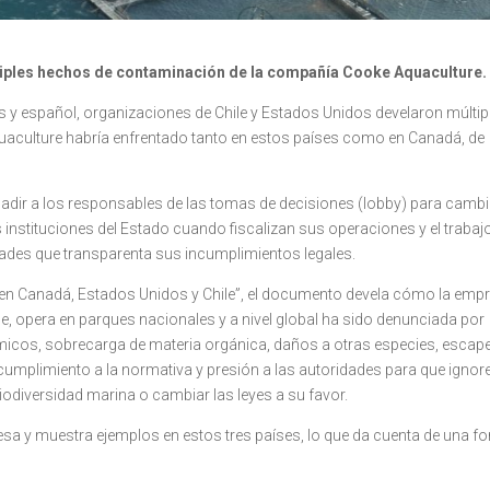
tiples hechos de contaminación de la compañía Cooke Aquaculture.
s y español, organizaciones de Chile y Estados Unidos develaron múltip
aculture habría enfrentado tanto en estos países como en Canadá, de
suadir a los responsables de las tomas de decisiones (lobby) para cambi
 instituciones del Estado cuando fiscalizan sus operaciones y el trabaj
dades que transparenta sus incumplimientos legales.
e en Canadá, Estados Unidos y Chile”, el documento devela cómo la emp
le, opera en parques nacionales y a nivel global ha sido denunciada por
icos, sobrecarga de materia orgánica, daños a otras especies, escap
umplimiento a la normativa y presión a las autoridades para que ignore
iodiversidad marina o cambiar las leyes a su favor.
mpresa y muestra ejemplos en estos tres países, lo que da cuenta de una f