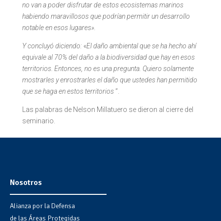
no van a poder disfrutar de estos ecosistemas marinos
habiendo maravillosos que podrían permitir un desarrollo
notable en esos lugares».
Y concluyó diciendo:
«
El daño ambiental que se ha hecho ahí
equivale al 70% del daño a la biodiversidad que hay en esos
territorios. Entonces, no es una pregunta. Quiero solamente
mostrarles y enrostrarles el daño que ustedes han permitido
que se haga en estos territorios
”.
Las palabras de Nelson Millatuero se dieron al cierre del
seminario.
Nosotros
Alianza por la Defensa
de las Áreas Protegidas