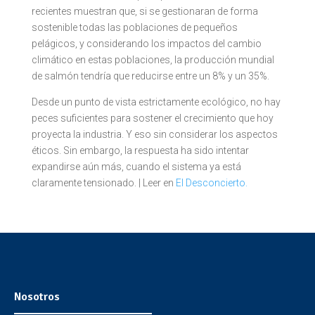
recientes muestran que, si se gestionaran de forma
sostenible todas las poblaciones de pequeños
pelágicos, y considerando los impactos del cambio
climático en estas poblaciones, la producción mundial
de salmón tendría que reducirse entre un 8% y un 35%.
Desde un punto de vista estrictamente ecológico, no hay
peces suficientes para sostener el crecimiento que hoy
proyecta la industria. Y eso sin considerar los aspectos
éticos. Sin embargo, la respuesta ha sido intentar
expandirse aún más, cuando el sistema ya está
claramente tensionado. | Leer en
El Desconcierto.
Nosotros