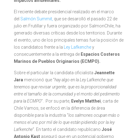
impactos ambientales.
El reciente debate presidencial realizado en el marco
del
Salmón Summit,
que se desarolló el pasado 22 de
julio en Frutillar y fuera organizado por SalmonChile, ha
generado diversas críticas desde los territorios. Durante
el evento, uno de los principales temas fue la posición de
los candidatos frente a la
Ley Lafkenche
y
consecuentemente a la entrega de
Espacios Costeros
Marinos de Pueblos Originarios (ECMPO).
Sobre el particular la candidata oficialista
Jeannette
Jara
mencionó que “
hay algo en la Ley Lafkenche que
tenemos que revisar urgente, que es la proporcionalidad
entre el tamaño de la comunidad y el monto del pedimento
para la ECMPO
”. Por su parte,
Evelyn Matthei
, carta de
Chile Vamos, se enfocó en la diferencia de área
disponible para la industria “
los salmones ocupan más o
menos el uno por mil de lo que están pidiendo por la ley
Lafkenche
”. En tanto el candidato republicano
José
Antonio Kast
aseguró que en un potencial gobierno