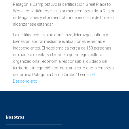
Patagonia Camp obtuvo la certificación Great Place to
Work, convirtiéndose en la primera empresa de la Región
de Magallanes y el primer hotel independiente de Chile en
alcanzar ese estándar.
La certificación evalúa confianza, liderazgo, cultura y
bienestar laboral mediante evaluaciones externas e
independientes. El hotel emplea cerca de 150 personas
de manera directa, y el modelo que integra cultura
organizacional, economía responsable, cuidado del
territorio e integración comunitaria es lo que la empresa
denomina Patagonia Camp Circle. / Leer en
El
Desconcierto
Nosotros