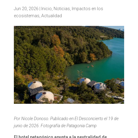
Jun 20, 2026
|
Inicio
,
Noticias
,
Impactos en los
ecosistemas
,
Actualidad
Por Nicole Donoso. Publicado en El Desconcierto el 19 de
junio de 2026. Fotografía de Patagonia Camp
El hotel patagónico apunta a la neutralidad de