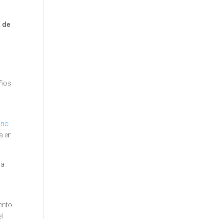
d de
años
rio
a en
 a
ento
el