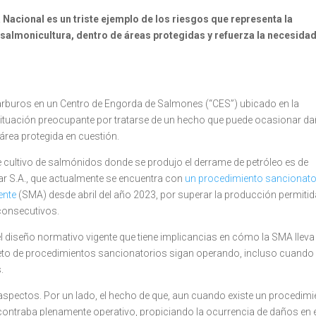
 Nacional es un triste ejemplo de los riesgos que representa la
 salmonicultura, dentro de áreas protegidas y refuerza la necesida
carburos en un Centro de Engorda de Salmones (“CES”) ubicado en la
situación preocupante por tratarse de un hecho que puede ocasionar d
área protegida en cuestión.
e cultivo de salmónidos donde se produjo el derrame de petróleo es de
ar S.A., que actualmente se encuentra con
un procedimiento sancionato
ente
(SMA) desde abril del año 2023, por superar la producción permitid
consecutivos.
el diseño normativo vigente que tiene implicancias en cómo la SMA lleva
eto de procedimientos sancionatorios sigan operando, incluso cuando
.
aspectos. Por un lado, el hecho de que, aun cuando existe un procedimi
ncontraba plenamente operativo, propiciando la ocurrencia de daños en 