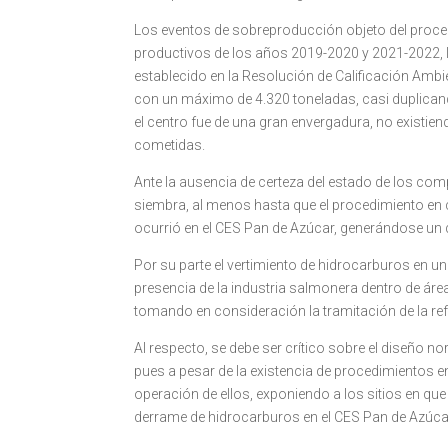
Los eventos de sobreproducción objeto del proced
productivos de los años 2019-2020 y 2021-2022, l
establecido en la Resolución de Calificación Ambi
con un máximo de 4.320 toneladas, casi duplicando
el centro fue de una gran envergadura, no existien
cometidas.
Ante la ausencia de certeza del estado de los co
siembra, al menos hasta que el procedimiento en 
ocurrió en el CES Pan de Azúcar, generándose un
Por su parte el vertimiento de hidrocarburos en un
presencia de la industria salmonera dentro de áre
tomando en consideración la tramitación de la re
Al respecto, se debe ser crítico sobre el diseño n
pues a pesar de la existencia de procedimientos 
operación de ellos, exponiendo a los sitios en q
derrame de hidrocarburos en el CES Pan de Azúca