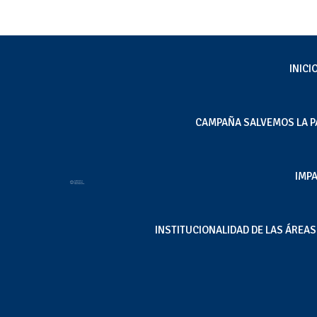
INICI
CAMPAÑA SALVEMOS LA P
[El Mostrador] Derra
IMP
Kawésqar
Jul 22, 2025
|
Inicio
,
Noticias
INSTITUCIONALIDAD DE LAS ÁREA