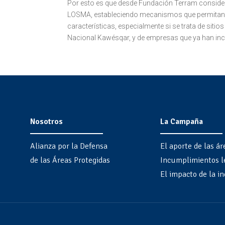
Por esto es que desde Fundación Terram considera
LOSMA, estableciendo mecanismos que permitan l
características, especialmente si se trata de siti
Nacional Kawésqar, y de empresas que ya han incu
Nosotros
La Campaña
Alianza por la Defensa
El aporte de las ár
de las Áreas Protegidas
Incumplimientos l
El impacto de la in