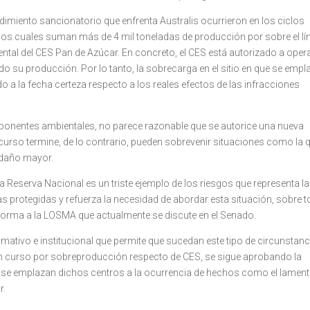
imiento sancionatorio que enfrenta Australis ocurrieron en los ciclos
os cuales suman más de 4 mil toneladas de producción por sobre el lí
ental del CES Pan de Azúcar. En concreto, el CES está autorizado a oper
 su producción. Por lo tanto, la sobrecarga en el sitio en que se empl
do a la fecha certeza respecto a los reales efectos de las infracciones
mponentes ambientales, no parece razonable que se autorice una nueva
curso termine, de lo contrario, pueden sobrevenir situaciones como la 
 daño mayor.
a Reserva Nacional es un triste ejemplo de los riesgos que representa la
as protegidas y refuerza la necesidad de abordar esta situación, sobre 
forma a la LOSMA que actualmente se discute en el Senado.
ormativo e institucional que permite que sucedan este tipo de circunstanc
en curso por sobreproducción respecto de CES, se sigue aprobando la
ue se emplazan dichos centros a la ocurrencia de hechos como el lament
r.