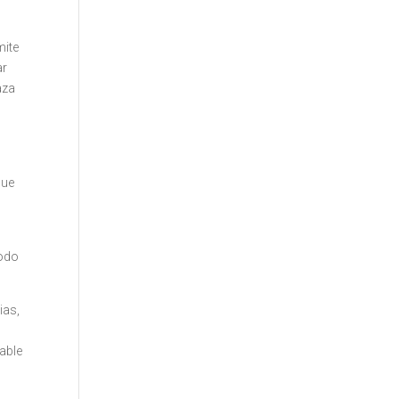
mite
ar
aza
que
todo
ias,
able