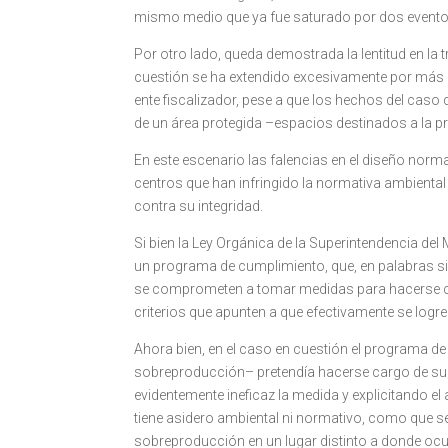
mismo medio que ya fue saturado por dos event
Por otro lado, queda demostrada la lentitud en la
cuestión se ha extendido excesivamente por más de
ente fiscalizador, pese a que los hechos del caso
de un área protegida –espacios destinados a la p
En este escenario las falencias en el diseño norma
centros que han infringido la normativa ambienta
contra su integridad.
Si bien la Ley Orgánica de la Superintendencia de
un programa de cumplimiento, que, en palabras si
se comprometen a tomar medidas para hacerse ca
criterios que apunten a que efectivamente se log
Ahora bien, en el caso en cuestión el programa de
sobreproducción– pretendía hacerse cargo de su i
evidentemente ineficaz la medida y explicitando e
tiene asidero ambiental ni normativo, como que s
sobreproducción en un lugar distinto a donde ocu