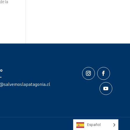
de la
o
@salvemoslapatagonia.cl
Español