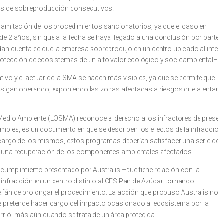
os de sobreproducción consecutivos.
 tramitación de los procedimientos sancionatorios, ya que el caso en
 2 años, sin que a la fecha se haya llegado a una conclusión por parte
 dan cuenta de que la empresa sobreprodujo en un centro ubicado al inte
rotección de ecosistemas de un alto valor ecológico y socioambiental–
tivo y el actuar de la SMA
se hacen más visibles, ya que se permite que
l sigan operando, exponiendo las zonas afectadas a riesgos que atenta
l Medio Ambiente (LOSMA) reconoce el derecho a los infractores de pres
mples, es un documento en que se describen los efectos de la infracci
rgo de los mismos, estos programas deberían satisfacer una serie d
re una recuperación de los componentes ambientales afectados.
 cumplimiento presentado por Australis –que tiene relación con la
nfracción en un centro distinto al CES Pan de Azúcar, tornando
l afán de prolongar el procedimiento. La acción que propuso Australis n
e pretende hacer cargo del impacto ocasionado al ecosistema por la
rrió, más aún cuando se trata de un área protegida.