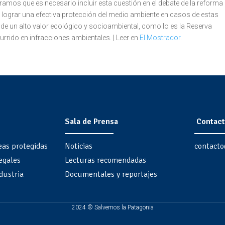
mos que es necesario incluir esta cuestión en el debate de la reforma 
ograr una efectiva protección del medio ambiente en casos de estas
os de un alto valor ecológico y socioambiental, como lo es la Reserva
rrido en infracciones ambientales. | Leer en
El Mostrador.
Sala de Prensa
Contact
eas protegidas
Noticias
contacto
egales
Lecturas recomendadas
dustria
Documentales y reportajes
2024 © Salvemos la Patagonia