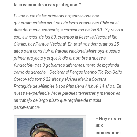
la creación de áreas protegidas?
Fuimos una de las primeras organizaciones no
gubernamentales sin fines de lucro creadas en Chile en el
área del medio ambiente, a comienzos de los 90. Y previo a
eso, a inicios de los 80, creamos la Reserva Nacional Río
Clarillo, hoy Parque Nacional.
En total nos demoramos 25
años para constituir el Parque Nacional Melimoyu -nuestro
primer proyecto y el que le dio el nombre a nuestra
fundación- tras 8 gobiernos diferentes, tanto de izquierda
como de derecha. Declarar el Parque Marino Tic Toc-Golfo
Corcovado tomó 22 años y el Área Marina Costera
Protegida de Múltiples Usos Pitipalena Añihué, 14 años.
En
nuestra experiencia, hacer parques terrestres y marinos es
un trabajo de largo plazo que requiere de mucha
perseverancia.
– Hoy existen
408
concesiones