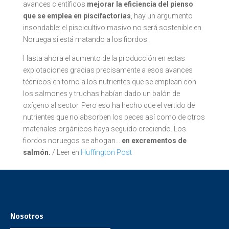
avances científicos
mejorar la eficiencia del pienso
que se emplea en piscifactorías
, hay un argumento
insondable: el piscicultivo masivo no será sostenible en
Noruega si está matando a los fiordos.
Hasta ahora el aumento de la producción en estas
explotaciones gracias precisamente a esos avances
técnicos en torno a los nutrientes que se emplean con
los salmones y truchas habían dado un balón de
oxígeno al sector. Pero eso ha hecho que el vertido de
nutrientes que no absorben los peces así como de otros
materiales orgánicos haya seguido creciendo. Los
fiordos noruegos se ahogan…
en excrementos de
salmón.
/ Leer en
Huffington Post
Nosotros