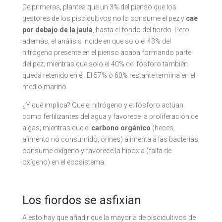
De primeras, plantea que un 3% del pienso que los
gestores de los piscicultivos no lo consume el pez y
cae
por debajo de la jaula
, hasta el fondo del fiordo. Pero
además, el análisis incide en que solo el 43% del
nitrógeno presente en el pienso acaba formando parte
del pez; mientras que solo el 40% del fósforo también
queda retenido en él. El 57% o 60% restante termina en el
medio marino.
¿Y qué implica? Que el nitrógeno y el fósforo actúan
como fertilizantes del agua y favorece la proliferación de
algas; mientras que el
carbono orgánico
(heces,
alimento no consumido, orines) alimenta a las bacterias,
consume oxígeno y favorece la hipoxia (falta de
oxígeno) en el ecosistema.
Los fiordos se asfixian
A esto hay que añadir que la mayoría de piscicultivos de