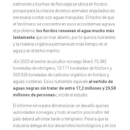
salmones y truchas de Noruega se ubica en fiordos
porque para la crianza de estos animales enjaulados es
necesaria contar con aguas tranquilas. El hecho de que
el fenómeno se concentre en esos ecosistemas agrava
el problema:
los fiordos renuevan el agua mucho más
lentamente
que un mar abierto, por lo que los nutrientes
y la materia orgánica permanecen más tiempo en el
agua y en el lecho marino.
«En 2025 el sector acuicultor noruego liberó 75.382
toneladas de nitrógeno, 13.111 toneladas de fósforo y
359.926 toneladas de carbono orgánico en fiordos y
aguas costeras. Esos nutrientes equivale
al vertido de
aguas negras sin tratar de entre 17,2 millones y 29,58
millones de personas
«, incide el estudio.
El informe sirve para dimensionar un desafío que las
autoridades noruegas y todo el sector piscicultor del
país deberá afrontar tarde o temprano. Pese a que la
industria delega en los desarrollos tecnológicos y en los