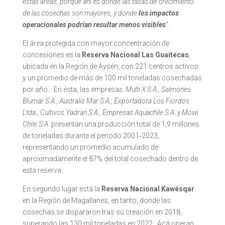
estas áreas, porque ahí es donde las tasas de crecimiento
de las cosechas son mayores, y donde
los impactos
operacionales podrían resultar menos visibles
”.
El área protegida con mayor concentración de
concesiones es la
Reserva Nacional Las Guaitecas
,
ubicada en la Región de Aysén, con 221 centros activos
y un promedio de más de 100 mil toneladas cosechadas
por año. En ésta, las empresa
s: Multi X S.A., Salmones
Blumar S.A., Australis Mar S.A., Exportadora Los Fiordos
Ltda., Cultivos Yadran S.A., Empresas Aquachile S.A. y Mowi
Chile S.A
. presentan una producción total de 1,9 millones
de toneladas durante el periodo 2001‑2023,
representando un promedio acumulado de
aproximadamente el 87% del total cosechado dentro de
esta reserva.
En segundo lugar está la
Reserva Nacional Kawésqar
en la Región de Magallanes, en tanto, donde las
cosechas se dispararon tras su creación en 2018,
superando las 130 mil toneladas en 2022. Acá operan