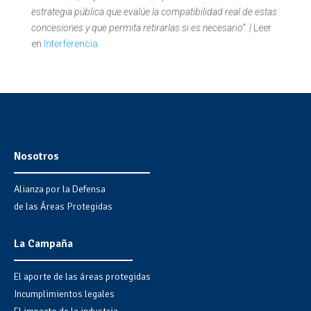
estrategia pública que evalúe la compatibilidad real de estas
concesiones y que permita retirarlas si es necesario”. |
Leer
en
Interferencia.
Nosotros
Alianza por la Defensa
de las Áreas Protegidas
La Campaña
El aporte de las áreas protegidas
Incumplimientos legales