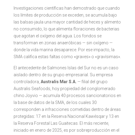
Investigaciones científicas han demostrado que cuando
los límites de producción se exceden, se acumula bajo
las balsas-jaula una mayor cantidad de heces y alimento
no consumido, lo que alimenta floraciones de bacterias
que agotan el oxígeno del agua. Los fondos se
transforman en zonas anaeróbicas — sin oxígeno —
donde la vida marina desaparece. Por ese impacto, la
SMA califica estas faltas como «graves» o «gravísimas».
El antecedente de Salmones Islas del Sur no es un caso
aislado dentro de su grupo empresarial. Su empresa
controladora,
Australis Mar S.A.
— filial del grupo
Australis Seafoods, hoy propiedad del conglomerado
chino Joyvio — acumula 40 procesos sancionatorios en
la base de datos de la SMA, de los cuales 30
corresponden a infracciones cometidas dentro de áreas
protegidas: 17 en la Reserva Nacional Kawésqar y 13 en
la Reserva Forestal Las Guaitecas. El más reciente,
iniciado en enero de 2025, es por sobreproducción en el