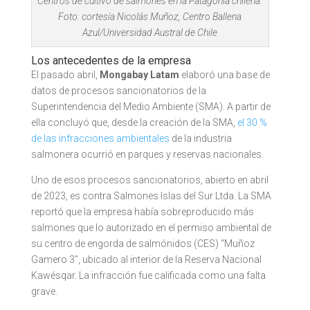
Centros de cultivo de salmones en la Patagonia chilena.
Foto: cortesía Nicolás Muñoz, Centro Ballena
Azul/Universidad Austral de Chile
Los antecedentes de la empresa
El pasado abril,
Mongabay Latam
elaboró una base de
datos de procesos sancionatorios de la
Superintendencia del Medio Ambiente (SMA). A partir de
ella concluyó que, desde la creación de la SMA,
el 30 %
de las infracciones ambientales
de la industria
salmonera ocurrió en parques y reservas nacionales.
Uno de esos procesos sancionatorios, abierto en abril
de 2023, es contra Salmones Islas del Sur Ltda. La SMA
reportó que la empresa había sobreproducido más
salmones que lo autorizado en el permiso ambiental de
su centro de engorda de salmónidos (CES) “Muñoz
Gamero 3”, ubicado al interior de la Reserva Nacional
Kawésqar. La infracción fue calificada como una falta
grave.