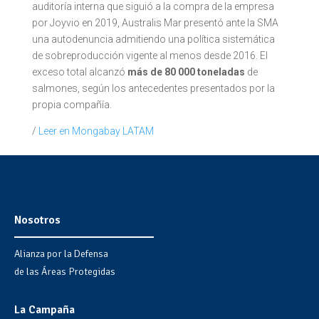
auditoría interna que siguió a la compra de la empresa
por Joyvio en 2019, Australis Mar presentó ante la SMA
una autodenuncia admitiendo una política sistemática
de sobreproducción vigente al menos desde 2016. El
exceso total alcanzó
más de 80 000 toneladas
de
salmones, según los antecedentes presentados por la
propia compañía.
/
Leer en Mongabay LATAM
Nosotros
Alianza por la Defensa
de las Áreas Protegidas
La Campaña