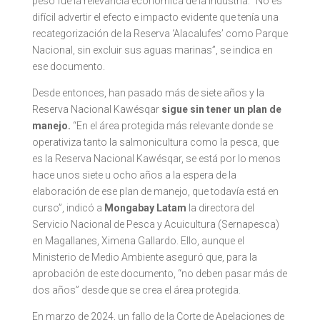
pesó fue la relevancia económica de la industria: “No es
difícil advertir el efecto e impacto evidente que tenía una
recategorización de la Reserva ‘Alacalufes’ como Parque
Nacional, sin excluir sus aguas marinas”, se indica en
ese documento.
Desde entonces, han pasado más de siete años y la
Reserva Nacional Kawésqar
sigue sin tener un plan de
manejo.
“En el área protegida más relevante donde se
operativiza tanto la salmonicultura como la pesca, que
es la Reserva Nacional Kawésqar, se está por lo menos
hace unos siete u ocho años a la espera de la
elaboración de ese plan de manejo, que todavía está en
curso”, indicó a
Mongabay Latam
la directora del
Servicio Nacional de Pesca y Acuicultura (Sernapesca)
en Magallanes, Ximena Gallardo. Ello, aunque el
Ministerio de Medio Ambiente aseguró que, para la
aprobación de este documento, “no deben pasar más de
dos años” desde que se crea el área protegida.
En marzo de 2024, un fallo de la Corte de Apelaciones de