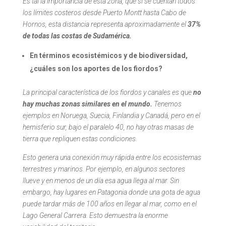
Es tal la importancia de esta zona, que si se cuentan todos
los límites costeros desde Puerto Montt hasta Cabo de
Hornos, esta distancia representa aproximadamente el
37%
de todas las costas de Sudamérica.
En términos ecosistémicos y de biodiversidad,
¿cuáles son los aportes de los fiordos?
La principal característica de los fiordos y canales es que
no
hay muchas zonas similares en el mundo.
Tenemos
ejemplos en Noruega, Suecia, Finlandia y Canadá, pero en el
hemisferio sur, bajo el paralelo 40, no hay otras masas de
tierra que repliquen estas condiciones.
Esto genera una conexión muy rápida entre los ecosistemas
terrestres y marinos. Por ejemplo, en algunos sectores
llueve y en menos de un día esa agua llega al mar. Sin
embargo, hay lugares en Patagonia donde una gota de agua
puede tardar más de 100 años en llegar al mar, como en el
Lago General Carrera. Esto demuestra la enorme