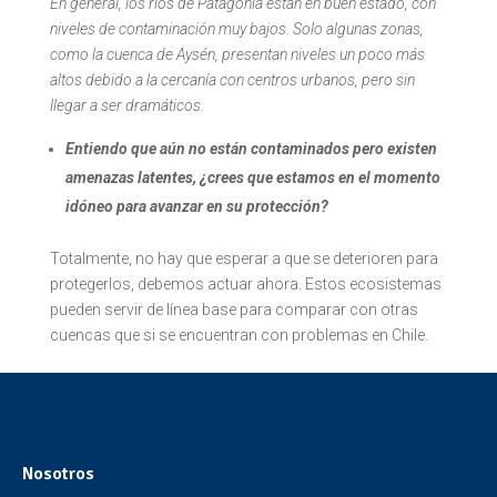
En general, los ríos de Patagonia están en buen estado, con
niveles de contaminación muy bajos. Solo algunas zonas,
como la cuenca de Aysén, presentan niveles un poco más
altos debido a la cercanía con centros urbanos, pero sin
llegar a ser dramáticos.
Entiendo que aún no están contaminados pero existen
amenazas latentes, ¿crees que estamos en el momento
idóneo para avanzar en su protección?
Totalmente, no hay que esperar a que se deterioren para
protegerlos, debemos actuar ahora. Estos ecosistemas
pueden servir de línea base para comparar con otras
cuencas que si se encuentran con problemas en Chile.
Nosotros