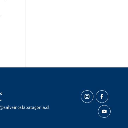
n
o
@salvemoslapatagonia.cl