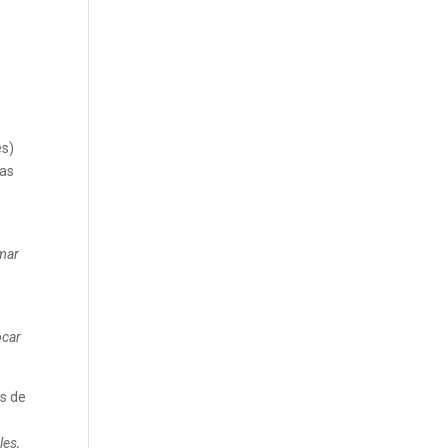
és)
mas
 mar
n
ocar
os de
les,