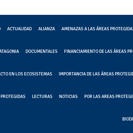
O
ACTUALIDAD
ALIANZA
AMENAZAS A LAS ÁREAS PROTEGIDA
ATAGONIA
DOCUMENTALES
FINANCIAMIENTO DE LAS ÁREAS PR
al estadounidense expone los
ACTO EN LOS ECOSISTEMAS
IMPORTANCIA DE LAS ÁREAS PROTEGI
ria del salmón en Chile
S PROTEGIDAS
LECTURAS
NOTICIAS
POR LAS AREAS PROTEGID
BIOD