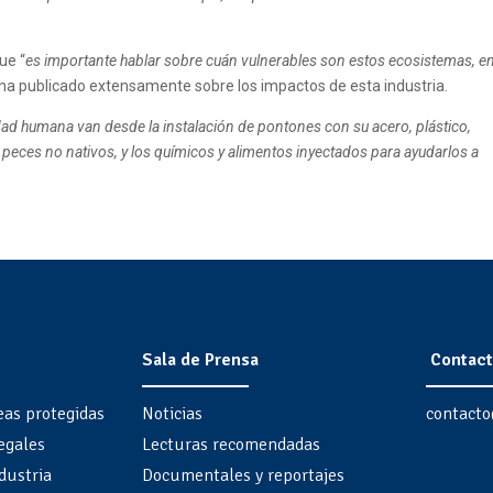
ue “
es importante hablar sobre cuán vulnerables son estos ecosistemas, e
 ha publicado extensamente sobre los impactos de esta industria.
dad humana van desde la instalación de pontones con su acero, plástico,
e peces no nativos, y los químicos y alimentos inyectados para ayudarlos a
Sala de Prensa
Contact
eas protegidas
Noticias
contacto
egales
Lecturas recomendadas
dustria
Documentales y reportajes