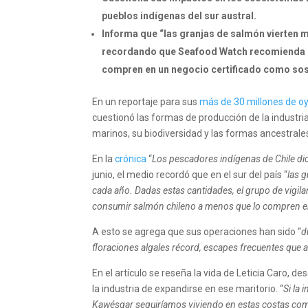
pueblos indígenas del sur austral.
Informa que “las granjas de salmón vierten m
recordando que Seafood Watch recomienda q
compren en un negocio certificado como sos
En un reportaje para sus
más de 30 millones de 
cuestionó las formas de producción de la industr
marinos, su biodiversidad y las formas ancestrales
En la
crónica
“
Los pescadores indígenas de Chile di
junio, el medio recordó que en el sur del país “
las 
cada año. Dadas estas cantidades, el grupo de vigi
consumir salmón chileno a menos que lo compren en
A esto se agrega que sus operaciones han sido “
d
floraciones algales récord, escapes frecuentes que 
En el artículo se reseña la vida de Leticia Caro, 
la industria de expandirse en ese maritorio. “
Si la 
Kawésqar seguiríamos viviendo en estas costas como