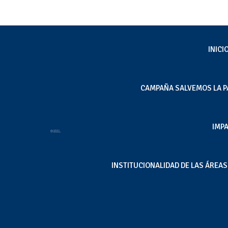
INICI
CAMPAÑA SALVEMOS LA P
Principal medio radi
IMP
impactos de la indust
Jun 16, 2025
|
Inicio
,
Noticias
INSTITUCIONALIDAD DE LAS ÁREA