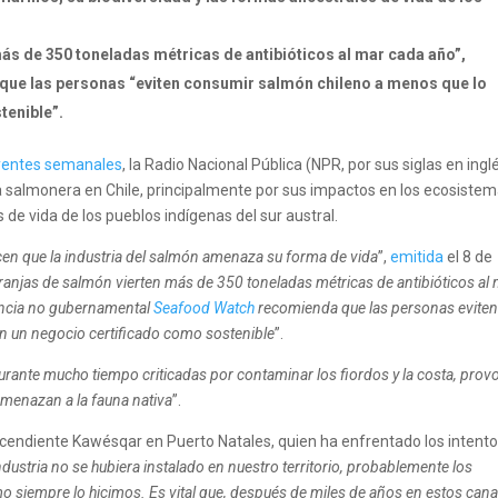
ás de 350 toneladas métricas de antibióticos al mar cada año”,
ue las personas “eviten consumir salmón chileno a menos que lo
tenible”.
oyentes semanales
, la Radio Nacional Pública (NPR, por sus siglas en ingl
ia salmonera en Chile, principalmente por sus impactos en los ecosiste
 de vida de los pueblos indígenas del sur austral.
cen que la industria del salmón amenaza su forma de vida
”,
emitida
el 8 de
granjas de salmón vierten más de 350 toneladas métricas de antibióticos al
lancia no gubernamental
Seafood Watch
recomienda que las personas evite
 un negocio certificado como sostenible
”.
urante mucho tiempo criticadas por contaminar los fiordos y la costa, prov
amenazan a la fauna nativa
”.
descendiente Kawésqar en Puerto Natales, quien ha enfrentado los intent
industria no se hubiera instalado en nuestro territorio, probablemente los
 siempre lo hicimos. Es vital que, después de miles de años en estos cana