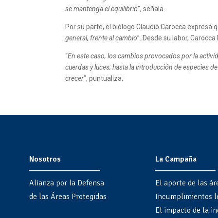
se mantenga el equilibrio
”, señala.
Por su parte, el biólogo Claudio Carocca expresa q
general, frente al cambio
”. Desde su labor, Carocca
“
En este caso, los cambios provocados por la activi
cuerdas y luces; hasta la introducción de especies d
crecer
”, puntualiza.
Nosotros
La Campaña
Alianza por la Defensa
El aporte de las ár
de las Áreas Protegidas
Incumplimientos l
El impacto de la in