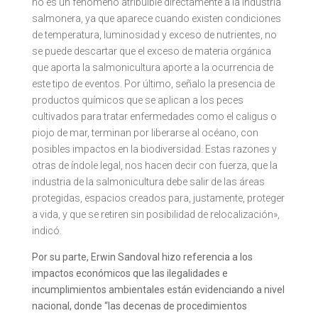
no es un fenómeno atribuible directamente a la industria
salmonera, ya que aparece cuando existen condiciones
de temperatura, luminosidad y exceso de nutrientes, no
se puede descartar que el exceso de materia orgánica
que aporta la salmonicultura aporte a la ocurrencia de
este tipo de eventos. Por último, señalo la presencia de
productos químicos que se aplican a los peces
cultivados para tratar enfermedades como el caligus o
piojo de mar, terminan por liberarse al océano, con
posibles impactos en la biodiversidad. Estas razones y
otras de índole legal, nos hacen decir con fuerza, que la
industria de la salmonicultura debe salir de las áreas
protegidas, espacios creados para, justamente, proteger
a vida, y que se retiren sin posibilidad de relocalización»,
indicó.
Por su parte, Erwin Sandoval hizo referencia a los
impactos económicos que las ilegalidades e
incumplimientos ambientales están evidenciando a nivel
nacional, donde “las decenas de procedimientos