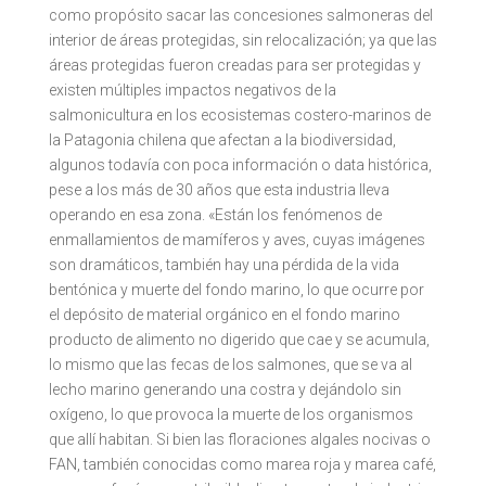
como propósito sacar las concesiones salmoneras del
interior de áreas protegidas, sin relocalización; ya que las
áreas protegidas fueron creadas para ser protegidas y
existen múltiples impactos negativos de la
salmonicultura en los ecosistemas costero-marinos de
la Patagonia chilena que afectan a la biodiversidad,
algunos todavía con poca información o data histórica,
pese a los más de 30 años que esta industria lleva
operando en esa zona. «Están los fenómenos de
enmallamientos de mamíferos y aves, cuyas imágenes
son dramáticos, también hay una pérdida de la vida
bentónica y muerte del fondo marino, lo que ocurre por
el depósito de material orgánico en el fondo marino
producto de alimento no digerido que cae y se acumula,
lo mismo que las fecas de los salmones, que se va al
lecho marino generando una costra y dejándolo sin
oxígeno, lo que provoca la muerte de los organismos
que allí habitan. Si bien las floraciones algales nocivas o
FAN, también conocidas como marea roja y marea café,