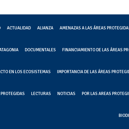
O
ACTUALIDAD
ALIANZA
AMENAZAS A LAS ÁREAS PROTEGIDA
ATAGONIA
DOCUMENTALES
FINANCIAMIENTO DE LAS ÁREAS PR
nservación marina en Chile: u
ACTO EN LOS ECOSISTEMAS
IMPORTANCIA DE LAS ÁREAS PROTEGI
a construir una «cultura
 a Carolina Zagal
S PROTEGIDAS
LECTURAS
NOTICIAS
POR LAS AREAS PROTEGID
BIOD