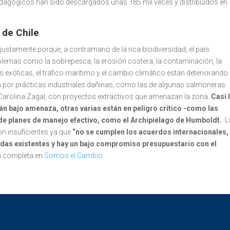
edagógicos han sido descargados unas 185 mil veces y distribuidos en
 de Chile
ustamente porque, a contramano de la rica biodiversidad, el país
lemas como la sobrepesca, la erosión costera, la contaminación, la
s exóticas, el tráfico marítimo y el cambio climático están deteriorando 
da por prácticas industriales dañinas, como las de algunas salmoneras
 Carolina Zagal, con proyectos extractivos que amenazan la zona.
Casi 
án bajo amenaza, otras varias están en peligro crítico -como las
 de planes de manejo efectivo, como el Archipiélago de Humboldt.
L
n insuficientes ya que
“no se cumplen los acuerdos internacionales,
idas existentes y hay un bajo compromiso presupuestario con el
ta completa en
Somos el Cambio