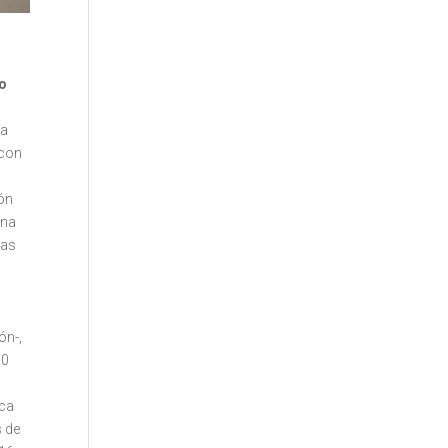
do
la
 con
ión
ina
las
ón-,
50
sca
s de