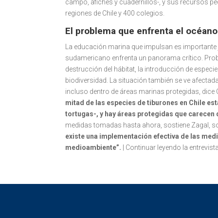
campo, afiches y cuadernillos-, y sus recursos p
regiones de Chile y 400 colegios.
El problema que enfrenta el océano
La educación marina que impulsan es importante j
sudamericano enfrenta un panorama crítico. Prob
destrucción del hábitat, la introducción de especie
biodiversidad. La situación también se ve afecta
incluso dentro de áreas marinas protegidas, dice
mitad de las especies de tiburones en Chile est
tortugas-, y hay áreas protegidas que carecen
medidas tomadas hasta ahora, sostiene Zagal, so
existe una implementación efectiva de las med
medioambiente”.
| Continuar leyendo la entrevis