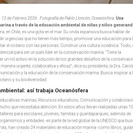
,
12 de Febrero 2026 . Fotografía de Pablo Lloncón, Oceanósfera.
Una
marina a través de la educación ambiental de niñas y niños generan
, en Chile, es una gota en el mar. Su onda expansiva busca hablar de
cudir urgencias que no tienen más tiempo, promover una educación para 
tar el océano con las personas. Construir una cultura oceánica. Todo,
tencial para ser un país líder en la conservación marina. “Tiene la
un rol activo en la solución de los grandes desafíos de la conservac
manera urgente, colaborativa y eficaz”, dice su presidenta, la Dra. Carol
nicación y la educación de la conservación marina. Busca inspirar a 
océano y su biodiversidad.
mbiental: así trabaja Oceanósfera
es educativas marinas; Recursos educativos; Comunicación y colaboraci
nicho que necesitaba atención. En estos años llevan realizadas unas 1
talleres para escolares, jóvenes, familias y guardaparques, además de
organismos y entidades -es parte de la red global de la UNESCO que bu
demás, han creado 24 materiales de educación marina -como libros, guía