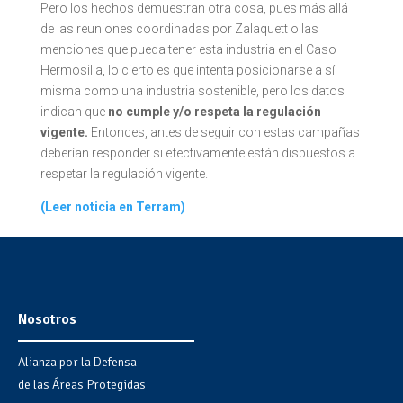
Pero los hechos demuestran otra cosa, pues más allá
de las reuniones coordinadas por Zalaquett o las
menciones que pueda tener esta industria en el Caso
Hermosilla, lo cierto es que intenta posicionarse a sí
misma como una industria sostenible, pero los datos
indican que
no cumple y/o respeta la regulación
vigente.
Entonces, antes de seguir con estas campañas
deberían responder si efectivamente están dispuestos a
respetar la regulación vigente.
(Leer noticia en Terram)
Nosotros
Alianza por la Defensa
de las Áreas Protegidas