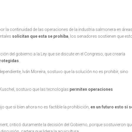
or la continuidad de las operaciones de la industria salmonera en área
entales
solicitan que esta se prohíba
, los senadores sostienen que est
ión del gobierno a la Ley que se discute en el Congreso, que crearía
Protegidas
.
ependiente, Iván Moreira, sostuvo que la solución no es prohibir, sino
 Kuschel, sostuvo que las tecnologías
permiten operaciones
jo que si bien ahora no es factible la prohibición,
en un futuro esto si s
ément, criticó duramente la decisión del Gobierno, porque sostuvieron qu
 discusión, cartera que lidera la acuicultura.