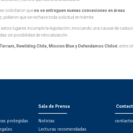
les solicitaron que
no se entreguen nuevas concesiones en áreas
, pidieron que se rechace toda solicitud en trámite.
 estos lugares incumple la legislación, invocando una causal de caduci
as sin posibilidad de relocalización.
Terram, Rewilding Chile, Mission Blue y Defendamos Chiloé
; entre o
Sala de Prensa
Contact
eas protegidas
Noticias
contacto
egales
Lecturas recomendadas