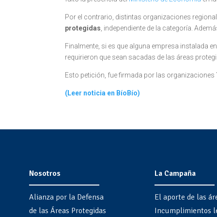
Por el contrario, distintas organizaciones regiona
protegidas
, independiente de la categoría. Además
Finalmente, si es que alguna empresa instalada en
requirieron que sean sacadas de las áreas protegid
Esto petición, fue firmada por las organizaciones
(Leer noticia en BíoBío)
Nosotros
La Campaña
Alianza por la Defensa
El aporte de las ár
de las Áreas Protegidas
Incumplimientos l