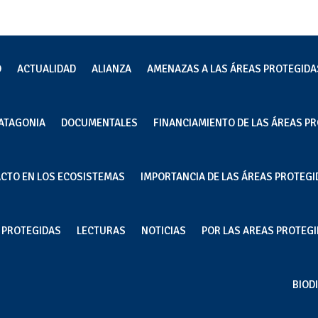
O
ACTUALIDAD
ALIANZA
AMENAZAS A LAS ÁREAS PROTEGIDA
ATAGONIA
DOCUMENTALES
FINANCIAMIENTO DE LAS ÁREAS PR
la discusión sobre continuidad
ACTO EN LOS ECOSISTEMAS
IMPORTANCIA DE LAS ÁREAS PROTEGI
tria salmonera en áreas
S PROTEGIDAS
LECTURAS
NOTICIAS
POR LAS AREAS PROTEGID
emas
,
Actualidad
BIOD