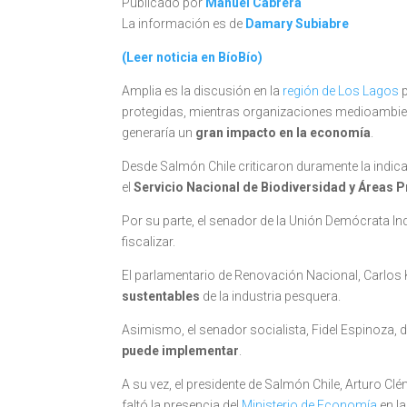
Publicado por
Manuel Cabrera
La información es de
Damary Subiabre
(Leer noticia en BíoBío)
Amplia es la discusión en la
región de Los Lagos
p
protegidas, mientras organizaciones medioambi
generaría un
gran impacto en la economía
.
Desde Salmón Chile criticaron duramente la indicac
el
Servicio Nacional de Biodiversidad y Áreas 
Por su parte, el senador de la Unión Demócrata Ind
fiscalizar.
El parlamentario de Renovación Nacional, Carlos
sustentables
de la industria pesquera.
Asimismo, el senador socialista, Fidel Espinoza, di
puede implementar
.
A su vez, el presidente de Salmón Chile, Arturo Cl
faltó la presencia del
Ministerio de Economía
en la