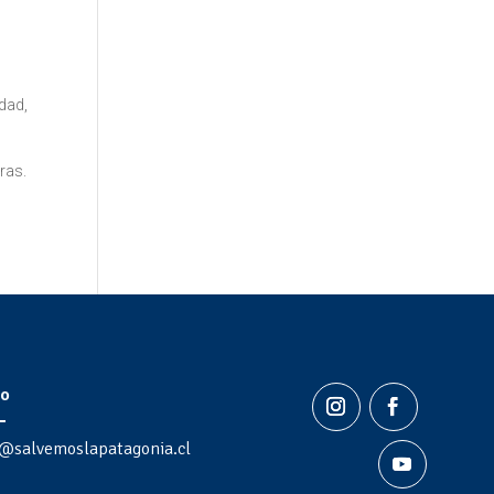
dad,
tras.
o
@salvemoslapatagonia.cl